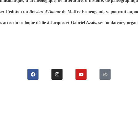
umismatique, d’archéologique, de littérature, d’histoire, de paléographiq
vec l’édition du
Bréviari d’Amour
de Maffre Ermengaud, se poursuit aujo
es actes du colloque dédié à Jacques et Gabriel Azaïs, ses fondateurs, organ