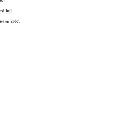
ue.
urd’hui.
isé en 2007.