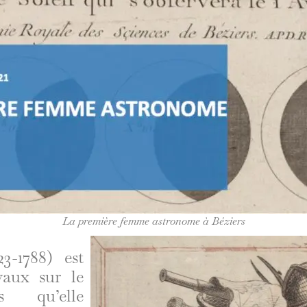
La première femme astronome à Béziers
3-1788) est
vaux sur le
 qu’elle