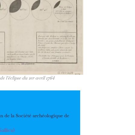
e l'éclipse du 1er avril 1764
in de la Société archéologique de
Gallica)