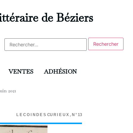
ittéraire de Béziers
VENTES
ADHÉSION
juin 2021
L
E
C
O
I
N
D
E
S
C
U
R
I
E
U
X
,
N
°
13