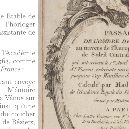
ne Etable de
l’horloger
ssistante de
 l’Académie
 1762, comme
e
France
:
ant envoyé
 Mémoire
e Vénus sur
insi qu’une
t du coucher
n de Béziers,