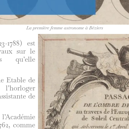
La première femme astronome à Béziers
3-1788) est
vaux sur le
 qu’elle
ne Etable de
l’horloger
ssistante de
 l’Académie
 1762, comme