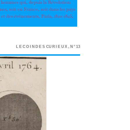
s hommes qui, depuis la Révolution
imes, soit en France, soit dans les pays
et des évènements, Paris, 1820-1825,
L
E
C
O
I
N
D
E
S
C
U
R
I
E
U
X
,
N
°
13