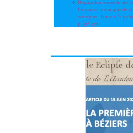
Biographie nouvelle des c
française, ont acquis de la 
étrangers. Tome 11 / ; pré
p. 374-375.