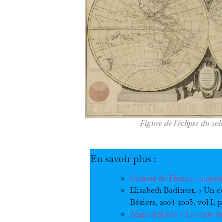
Figure de l'éclipse du sol
En savoir plus :
Gazette de France, 12 mars
Elisabeth Badinter, « Un c
Béziers, 2004-2005, vol I, p
Ange Aniesa, « La carte de 