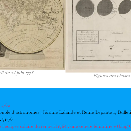
eil du 24 juin 1778
Figures des phases d
 1762
ouple d’astronomes : Jérôme Lalande et Reine Lepaute », Bullet
. 71-76
l’éclipse solaire du 1er avril 1764 : une œuvre féminine » (blog 