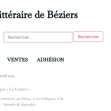
ittéraire de Béziers
VENTES
ADHÉSION
avril 2021
ique « Lo Camel ».
nsacré au Saint, à ses reliques, à la
– histoire & légendes.