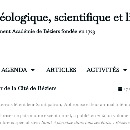
ologique, scientifique et l
ment Académie de Béziers fondée en 1723
AGENDA
ARTICLES
ACTIVITÉS
r de la Cité de Béziers
27 
biterrois fêtent leur Saint patron, Aphrodise et leur animal totém
oriser ce patrimoine exceptionnel, a publié en 2015 un volume co
mbreux spécialistes :
Saint-Aphrodise dans tous ses états… Béziers 